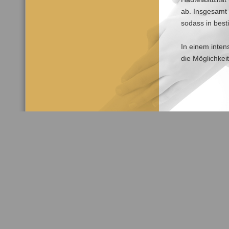
ab. Insgesamt 
sodass in best
In einem inten
die Möglichkei