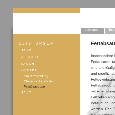
Leistungen
Team
Fettabsa
LEISTUNGEN
HAND
Insbesondere F
GESICHT
Fettansammlun
BAUCH
sind am häufig
KÖRPER
und sportliche
Oberarmstraffung
Fettgewebsans
Oberschenkelstraffung
Fettabsaugung 
Fettabsaugung
mit einer stum
HAUT
Fettzellen ein
Betäubung und 
werden. Das E
Hautelastizit